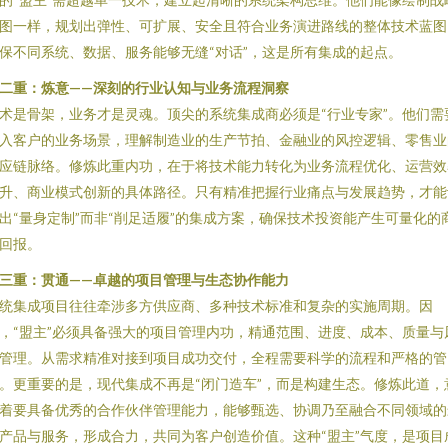
图一样，规划出弹性、可扩展、安全且符合业务演进路线的整体技术蓝图
保不同系统、数据、服务能够无缝“对话”，这是所有集成的起点。
二重：炼意——深刻的行业认知与业务流程洞察
术是骨架，业务才是灵魂。顶尖的系统集成商必须是“行业专家”。他们需
入客户的业务场景，理解制造业的生产节拍、金融业的风控逻辑、零售业
应链脉络。修炼此重内功，在于将技术能力转化为业务流程优化、运营效
升、商业模式创新的具体路径。只有精准把握行业痛点与发展趋势，才能
出“量身定制”而非“削足适履”的集成方案，确保技术投资能产生可量化的
回报。
三重：贯通——卓越的项目管理与生态协作能力
统集成项目往往牵涉多方供应商、多种技术标准和复杂的实施周期。因
，“盟主”必须具备强大的项目管理内功，精通范围、进度、成本、质量与
管理。从需求精准对接到项目成功交付，全程需要科学的流程和严格的管
。更重要的是，现代集成不再是“闭门造车”，而是构建生态。修炼此道，
着要具备优秀的合作伙伴管理能力，能够甄选、协调乃至融合不同领域的
产品与服务，形成合力，共同为客户创造价值。这种“盟主”气度，是项目